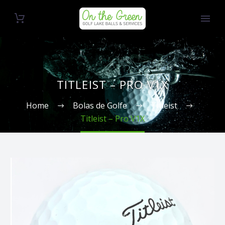
TITLEIST – PRO V1X
Home
Bolas de Golfe
Titleist
Titleist – Pro V1X