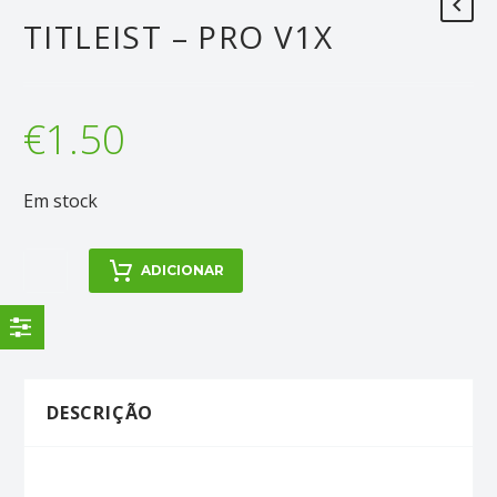
TITLEIST – PRO V1X
€
1.50
Em stock
Quantidade
ADICIONAR
de
Titleist
-
Pro
V1X
DESCRIÇÃO