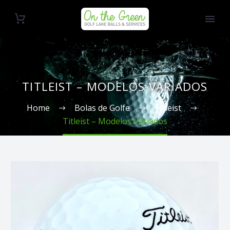
TITLEIST – MODELOS VARIADOS
Home
Bolas de Golfe
Titleist
Titleist – Modelos Variados