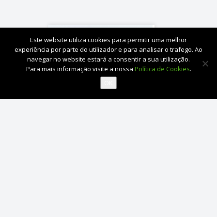
Este website utiliza cookies para permitir uma melhor
experiência por parte do utilizador e para analisar o trafego. Ao
navegar no website estará a consentir a sua utilização.
Para mais informação visite a nossa
Política de Cookies
.
OK
Srixon
Soft Feel Lady
CATEGORIA A
Quantidade
€
1.20