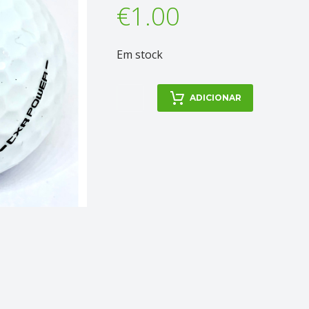
€
1.00
Em stock
Quantidade
ADICIONAR
de
Callaway
-
Modelos
Variados