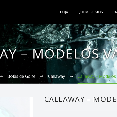
LOJA
QUEM SOMOS
PA
AY – MODELOS V
Bolas de Golfe
Callaway
Callaway – Modelos
CALLAWAY – MODE