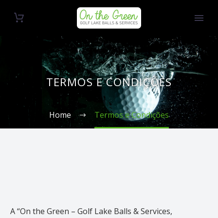
TERMOS E CONDIÇÕES
Home
Termos e Condições
A “On the Green – Golf Lake Balls & Services,