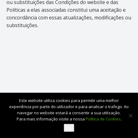
ou substituições das Condições do website e das
Políticas a elas associadas constitui uma aceitação e
concordância com essas atualizações, modificações ou
substituições.
CONTACTOS
Este website utiliza cookies para permitir uma melhor
experiência por parte do utilizador e para analisar o trafego. Ao
Telemóvel:
(+351) 962 358 075
navegar no website estará a consentir a sua utilização.
E-mail:
geral@onthegreen.pt
Para mais informação visite a nossa
Política de Cookies
.
OK
Deixar um elogio