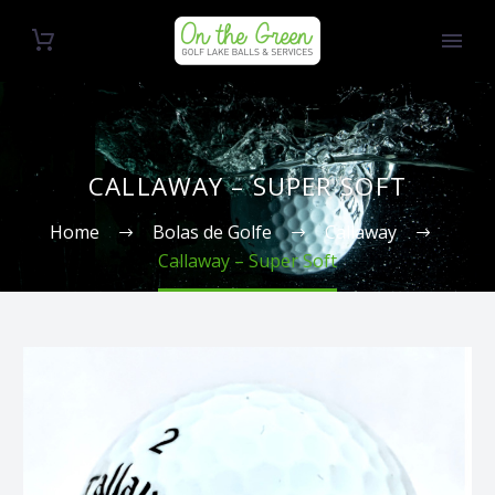
CALLAWAY – SUPER SOFT
Home
Bolas de Golfe
Callaway
Callaway – Super Soft