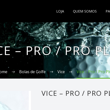
LOJA
QUEM SOMOS
PA
CE – PRO / PRO P
ome
Bolas de Golfe
Vice
Vice – Pro / Pro P
VICE – PRO / PRO 