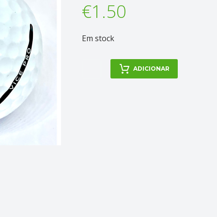
€
1.50
Em stock
Quantidade
ADICIONAR
de
Vice
-
Pro
/
Pro
Plus